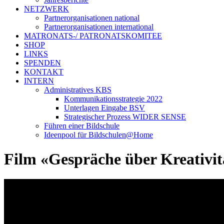
NETZWERK
Partnerorganisationen national
Partnerorganisationen international
MATRONATS-/ PATRONATSKOMITEE
SHOP
LINKS
SPENDEN
KONTAKT
INTERN
Administratives KBS
Kommunikationsstrategie 2022
Unterlagen Eingabe BSV
Strategischer Prozess WIDER SENSE
Führen einer Bildschule
Ideenpool für Bildschulen@Home
Film «Gespräche über Kreativit